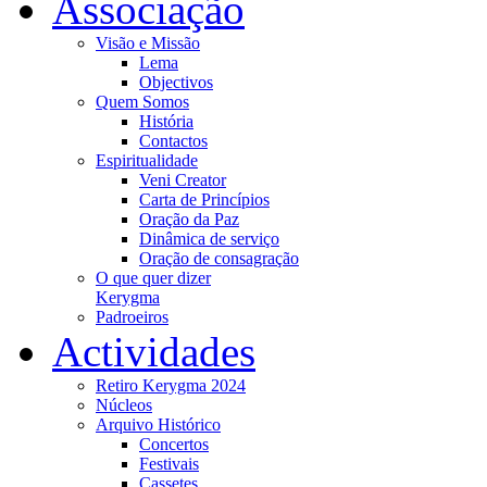
Associação
Visão e Missão
Lema
Objectivos
Quem Somos
História
Contactos
Espiritualidade
Veni Creator
Carta de Princípios
Oração da Paz
Dinâmica de serviço
Oração de consagração
O que quer dizer
Kerygma
Padroeiros
Actividades
Retiro Kerygma 2024
Núcleos
Arquivo Histórico
Concertos
Festivais
Cassetes